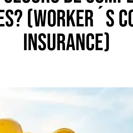
ES? (WORKER´S C
INSURANCE)