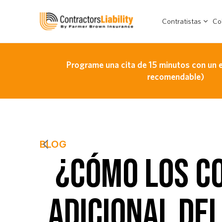
Contratistas
Co
Programe una cita de 15 minutos con un 
recomendable)
BLOG
¿CÓMO LOS CO
ADICIONAL DE