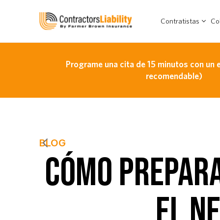
Contratistas
Co
Programe una cita de 15 minutos con un 
recomendable)
BLOG
CÓMO PREPARA
EL N