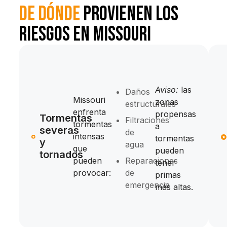
De dónde
provienen los
riesgos en Missouri
Aviso:
las
Daños
Missouri
zonas
estructurales
enfrenta
propensas
Tormentas
Filtraciones
tormentas
a
severas
de
intensas
tormentas
y
agua
que
pueden
tornados
pueden
Reparaciones
tener
provocar:
de
primas
emergencia
más altas.