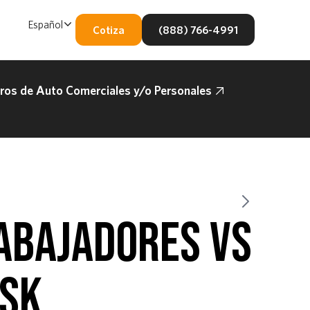
Español
Cotiza
(888) 766-4991
os de Auto Comerciales y/o Personales
ABAJADORES VS
ISK