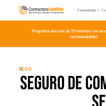
Contratistas
Co
Programe una cita de 15 minutos con un 
recomendable)
BLOG
SEGURO DE CO
SE